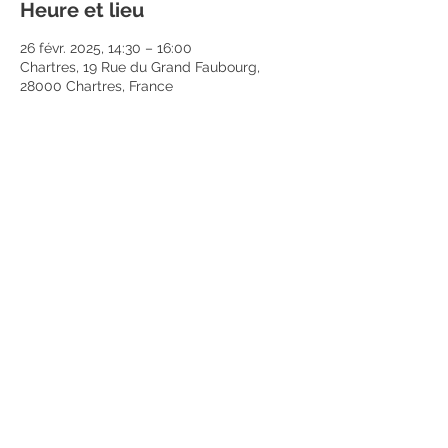
Heure et lieu
26 févr. 2025, 14:30 – 16:00
Chartres, 19 Rue du Grand Faubourg,
28000 Chartres, France
Partager cet événement
Mentions légales
Politique en matière de cookies
Politique de confidentialité
Conditions d'utilisation