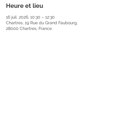
Heure et lieu
16 juil. 2026, 10:30 – 12:30
Chartres, 19 Rue du Grand Faubourg,
28000 Chartres, France
Partager cet événement
Mentions légales
Politique en matière de cookies
Politique de confidentialité
Conditions d'utilisation