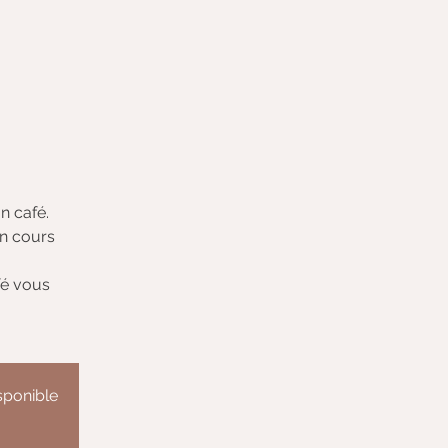
n café.
un cours
fé vous
isponible