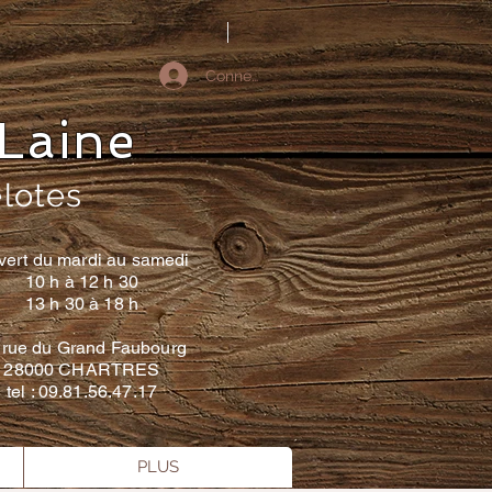
Connectez-vous
Laine
elotes
vert du mardi au samedi
10 h à 12 h 30
13 h 30 à 18 h
 rue du Grand Faubourg
28000 CHARTRES
tel : 09.81.56.47.17
PLUS