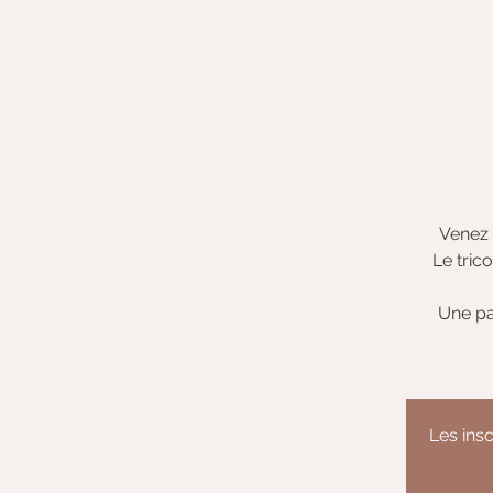
Venez 
Le tric
Une pa
Les insc