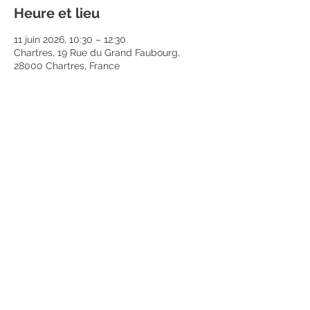
Heure et lieu
11 juin 2026, 10:30 – 12:30
Chartres, 19 Rue du Grand Faubourg,
28000 Chartres, France
Partager cet événement
Mentions légales
Politique en matière de cookies
Politique de confidentialité
Conditions d'utilisation