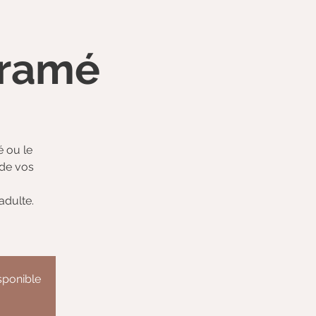
cramé
 ou le
 de vos
adulte.
isponible