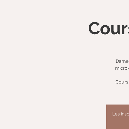
Cour
Dame 
micro-
Cours 
Les insc