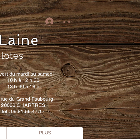
Connectez-vous
Laine
elotes
vert du mardi au samedi
10 h à 12 h 30
13 h 30 à 18 h
 rue du Grand Faubourg
28000 CHARTRES
tel : 09.81.56.47.17
PLUS