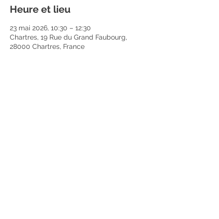
Heure et lieu
23 mai 2026, 10:30 – 12:30
Chartres, 19 Rue du Grand Faubourg,
28000 Chartres, France
Partager cet événement
Mentions légales
Politique en matière de cookies
Politique de confidentialité
Conditions d'utilisation