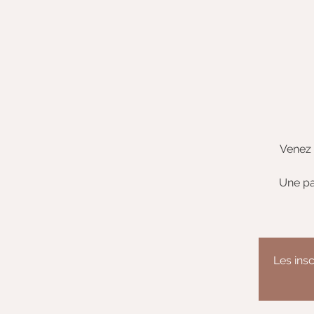
Venez 
Une pa
Les insc