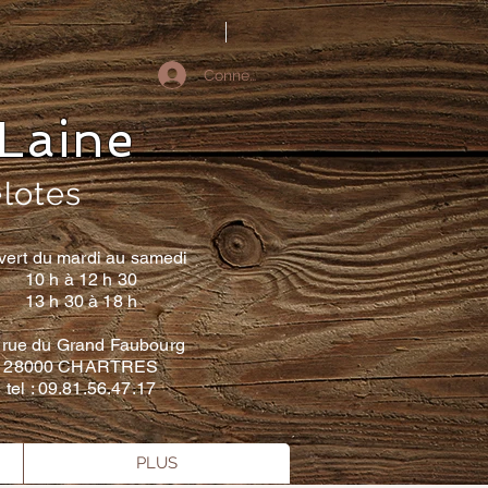
Connectez-vous
Laine
elotes
vert du mardi au samedi
10 h à 12 h 30
13 h 30 à 18 h
 rue du Grand Faubourg
28000 CHARTRES
tel : 09.81.56.47.17
PLUS