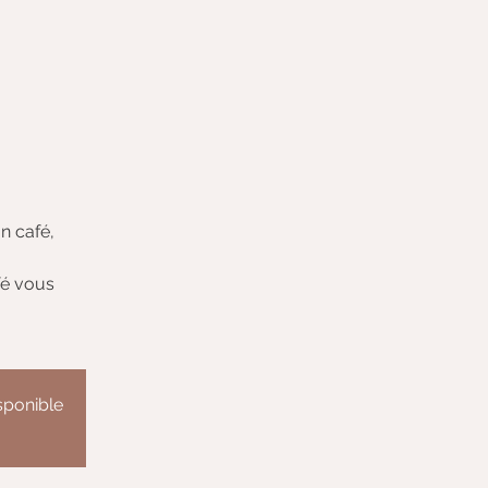
n café,
fé vous
isponible