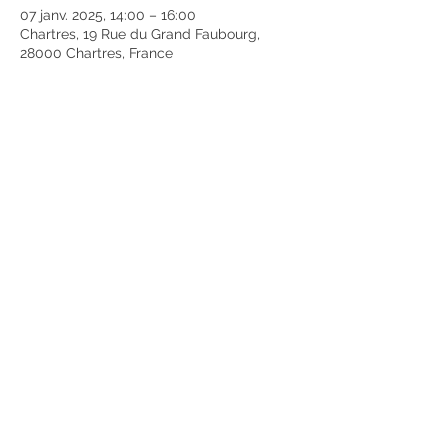
07 janv. 2025, 14:00 – 16:00
Chartres, 19 Rue du Grand Faubourg,
28000 Chartres, France
Partager cet événement
Mentions légales
Politique en matière de cookies
Politique de confidentialité
Conditions d'utilisation
© 2035 par Bijoux Pandore.