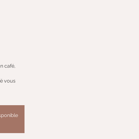
n café,
fé vous
isponible