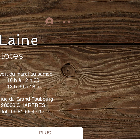
Connectez-vous
Laine
elotes
vert du mardi au samedi
10 h à 12 h 30
13 h 30 à 18 h
 rue du Grand Faubourg
28000 CHARTRES
tel : 09.81.56.47.17
PLUS