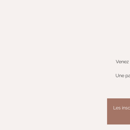
Venez 
Une pa
Les insc