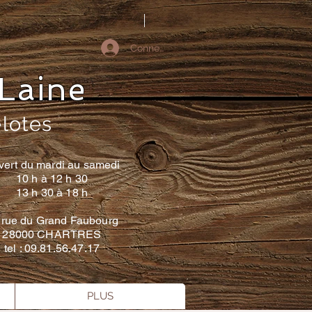
Connectez-vous
Laine
elotes
vert du mardi au samedi
10 h à 12 h 30
13 h 30 à 18 h
 rue du Grand Faubourg
28000 CHARTRES
tel : 09.81.56.47.17
PLUS