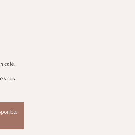
n café,
fé vous
isponible