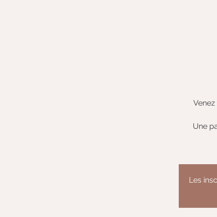
Venez 
Une pa
Les insc